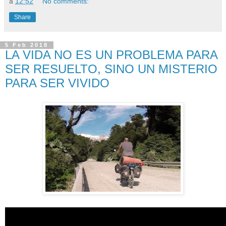
a
12:52
No comments:
Share
5 Feb 2018
LA VIDA NO ES UN PROBLEMA PARA
SER RESUELTO, SINO UN MISTERIO
PARA SER VIVIDO